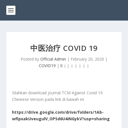
中医治疗 COVID 19
Posted by
Official Admin
|
February 20, 2020
|
COVID19
|
0
|
Silahkan download journal TCM Against Covid 19
Chineese Version pada link di bawah ini
https://drive.google.com/drive/folders/1Ab-
wflpxakUveugulV_OPSd6U4iNGykV?usp=sharing