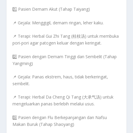
1️⃣
Pasien Demam Akut (Tahap Taiyang)
📌
Gejala:
Menggigil, demam ringan, leher kaku.
📌
Terapi:
Herbal
Gui Zhi Tang (桂枝汤)
untuk membuka
pori-pori agar patogen keluar dengan keringat.
2️⃣
Pasien dengan Demam Tinggi dan Sembelit (Tahap
Yangming)
📌
Gejala:
Panas ekstrem, haus, tidak berkeringat,
sembelit.
📌
Terapi:
Herbal
Da Cheng Qi Tang (大承气汤)
untuk
mengeluarkan panas berlebih melalui usus.
3️⃣
Pasien dengan Flu Berkepanjangan dan Nafsu
Makan Buruk (Tahap Shaoyang)