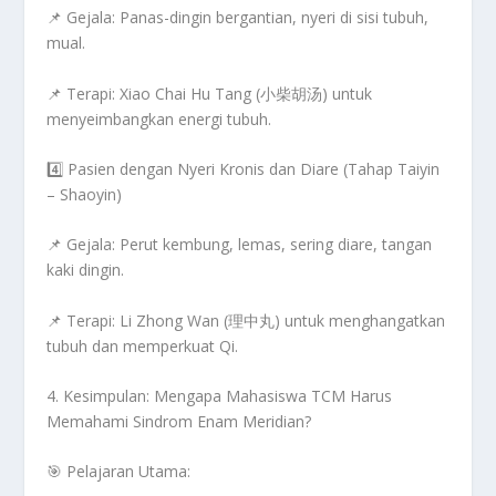
📌
Gejala:
Panas-dingin bergantian, nyeri di sisi tubuh,
mual.
📌
Terapi:
Xiao Chai Hu Tang (小柴胡汤)
untuk
menyeimbangkan energi tubuh.
4️⃣
Pasien dengan Nyeri Kronis dan Diare (Tahap Taiyin
– Shaoyin)
📌
Gejala:
Perut kembung, lemas, sering diare, tangan
kaki dingin.
📌
Terapi:
Li Zhong Wan (理中丸)
untuk menghangatkan
tubuh dan memperkuat Qi.
4. Kesimpulan: Mengapa Mahasiswa TCM Harus
Memahami Sindrom Enam Meridian?
🎯
Pelajaran Utama: