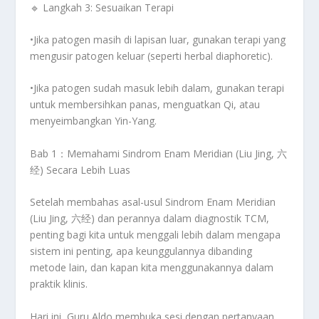
🔹
Langkah 3: Sesuaikan Terapi
•Jika patogen masih
di lapisan luar
, gunakan terapi yang
mengusir patogen keluar
(seperti herbal diaphoretic).
•Jika patogen sudah masuk lebih dalam, gunakan
terapi
untuk membersihkan panas, menguatkan Qi, atau
menyeimbangkan Yin-Yang
.
Bab 1：Memahami Sindrom Enam Meridian (Liu Jing, 六
经) Secara Lebih Luas
Setelah membahas asal-usul
Sindrom Enam Meridian
(Liu Jing, 六经)
dan perannya dalam diagnostik TCM,
penting bagi kita untuk menggali lebih dalam
mengapa
sistem ini penting, apa keunggulannya dibanding
metode lain, dan kapan kita menggunakannya dalam
praktik klinis.
Hari ini,
Guru Aldo
membuka sesi dengan pertanyaan,