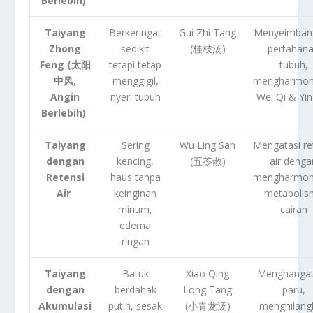
Berlebih)
Taiyang
Berkeringat
Gui Zhi Tang
Menyeimban
Zhong
sedikit
(桂枝汤)
pertahan
Feng (太阳
tetapi tetap
tubuh,
中风,
menggigil,
mengharmoni
Angin
nyeri tubuh
Wei Qi & Yin
Berlebih)
Taiyang
Sering
Wu Ling San
Mengatasi re
dengan
kencing,
(五苓散)
air denga
Retensi
haus tanpa
mengharmoni
Air
keinginan
metabolis
minum,
cairan
edema
ringan
Taiyang
Batuk
Xiao Qing
Menghanga
dengan
berdahak
Long Tang
paru,
Akumulasi
putih, sesak
(小青龙汤)
menghilang