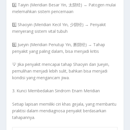
4️⃣
Taiyin (Meridian Besar Yin, 太阴经)
→ Patogen mulai
melemahkan sistem pencernaan
5️⃣
Shaoyin (Meridian Kecil Yin, 少阴经)
→ Penyakit
menyerang sistem vital tubuh
6️⃣
Jueyin (Meridian Penutup Yin, 厥阴经)
→ Tahap
penyakit yang paling dalam, bisa menjadi kritis
💡
Jika penyakit mencapai tahap Shaoyin dan Jueyin,
pemulihan menjadi lebih sulit, bahkan bisa menjadi
kondisi yang mengancam jiwa.
3. Kunci Membedakan Sindrom Enam Meridian
Setiap lapisan memiliki
ciri khas gejala
, yang membantu
praktisi dalam
mendiagnosa penyakit berdasarkan
tahapannya
.