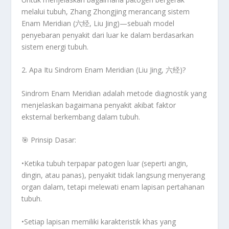
melalui tubuh
, Zhang Zhongjing merancang
sistem
Enam Meridian (六经, Liu Jing)
—sebuah
model
penyebaran penyakit dari luar ke dalam berdasarkan
sistem energi tubuh
.
2. Apa Itu Sindrom Enam Meridian (Liu Jing, 六经)?
Sindrom Enam Meridian adalah metode diagnostik yang
menjelaskan
bagaimana penyakit akibat faktor
eksternal berkembang dalam tubuh
.
🎯
Prinsip Dasar:
•Ketika tubuh
terpapar patogen luar
(seperti angin,
dingin, atau panas), penyakit tidak langsung menyerang
organ dalam, tetapi
melewati enam lapisan pertahanan
tubuh
.
•Setiap lapisan memiliki
karakteristik khas
yang