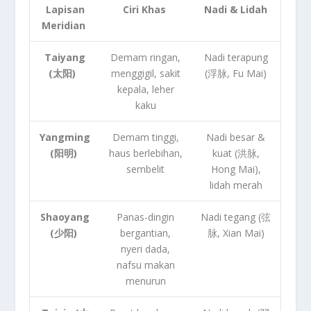
Lapisan
Ciri Khas
Nadi & Lidah
Meridian
Taiyang
Demam ringan,
Nadi terapung
(太阳)
menggigil, sakit
(浮脉, Fu Mai)
kepala, leher
kaku
Yangming
Demam tinggi,
Nadi besar &
(阳明)
haus berlebihan,
kuat (洪脉,
sembelit
Hong Mai),
lidah merah
Shaoyang
Panas-dingin
Nadi tegang (弦
(少阳)
bergantian,
脉, Xian Mai)
nyeri dada,
nafsu makan
menurun