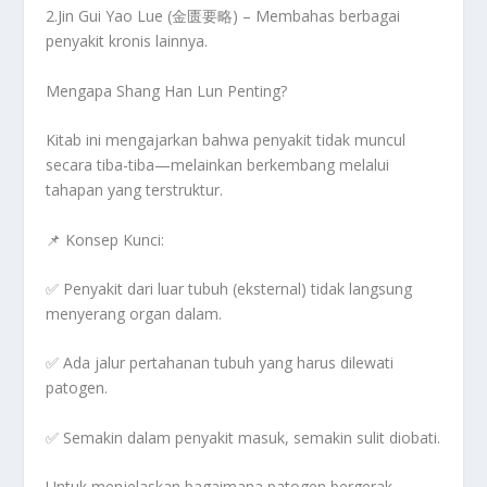
2.
Jin Gui Yao Lue (金匮要略)
– Membahas berbagai
penyakit kronis lainnya.
Mengapa Shang Han Lun Penting?
Kitab ini mengajarkan bahwa penyakit
tidak muncul
secara tiba-tiba
—melainkan berkembang melalui
tahapan yang terstruktur
.
📌
Konsep Kunci:
✅
Penyakit dari luar tubuh (eksternal) tidak langsung
menyerang organ dalam.
✅
Ada jalur pertahanan tubuh yang harus dilewati
patogen.
✅
Semakin dalam penyakit masuk, semakin sulit diobati.
Untuk menjelaskan bagaimana
patogen bergerak