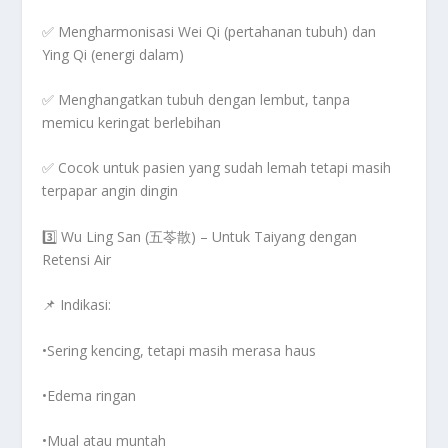
✅
Mengharmonisasi Wei Qi (pertahanan tubuh) dan
Ying Qi (energi dalam)
✅
Menghangatkan tubuh dengan lembut, tanpa
memicu keringat berlebihan
✅
Cocok untuk pasien yang sudah lemah tetapi masih
terpapar angin dingin
3️⃣ Wu Ling San (五苓散) – Untuk Taiyang dengan
Retensi Air
📌
Indikasi:
•Sering kencing, tetapi masih merasa haus
•Edema ringan
•Mual atau muntah