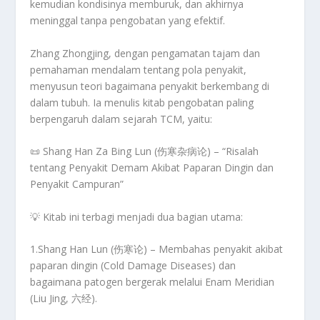
kemudian kondisinya memburuk, dan akhirnya
meninggal tanpa pengobatan yang efektif
.
Zhang Zhongjing, dengan
pengamatan tajam dan
pemahaman mendalam tentang pola penyakit
,
menyusun teori
bagaimana penyakit berkembang di
dalam tubuh
. Ia menulis
kitab pengobatan paling
berpengaruh dalam sejarah TCM
, yaitu:
📜
Shang Han Za Bing Lun (伤寒杂病论) – “Risalah
tentang Penyakit Demam Akibat Paparan Dingin dan
Penyakit Campuran”
💡 Kitab ini terbagi menjadi dua bagian utama:
1.
Shang Han Lun (伤寒论)
– Membahas
penyakit akibat
paparan dingin (Cold Damage Diseases)
dan
bagaimana patogen bergerak melalui
Enam Meridian
(Liu Jing, 六经)
.