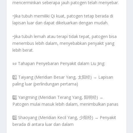
mencerminkan seberapa jauh patogen telah menyebar.
•Jika tubuh memiliki
Qi kuat
, patogen
tetap berada di
lapisan luar
dan dapat dikeluarkan dengan mudah.
•Jika tubuh
lemah atau terapi tidak tepat
, patogen bisa
menembus lebih dalam
, menyebabkan penyakit yang
lebih berat.
📜
Tahapan Penyebaran Penyakit dalam Liu Jing:
1️⃣
Taiyang (Meridian Besar Yang, 太阳经)
→ Lapisan
paling luar (perlindungan pertama)
2️⃣
Yangming (Meridian Terang Yang, 阳明经)
→
Patogen mulai masuk lebih dalam, menimbulkan panas
3️⃣
Shaoyang (Meridian Kecil Yang, 少阳经)
→ Penyakit
berada di antara luar dan dalam