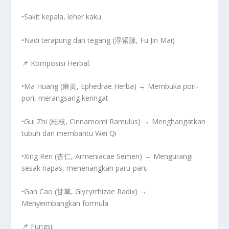
•Sakit kepala, leher kaku
•Nadi terapung dan tegang (浮紧脉, Fu Jin Mai)
📌
Komposisi Herbal:
•
Ma Huang (麻黄, Ephedrae Herba)
→ Membuka pori-
pori, merangsang keringat
•
Gui Zhi (桂枝, Cinnamomi Ramulus)
→ Menghangatkan
tubuh dan membantu Wei Qi
•
Xing Ren (杏仁, Armeniacae Semen)
→ Mengurangi
sesak napas, menenangkan paru-paru
•
Gan Cao (甘草, Glycyrrhizae Radix)
→
Menyeimbangkan formula
📌
Fungsi: