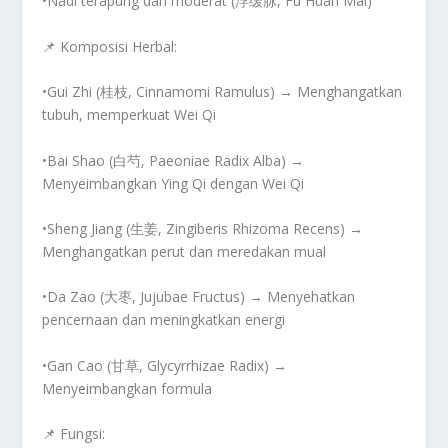
•Nadi terapung dan moderat (浮缓脉, Fu Huan Mai)
📌
Komposisi Herbal:
•
Gui Zhi (桂枝, Cinnamomi Ramulus)
→ Menghangatkan
tubuh, memperkuat Wei Qi
•
Bai Shao (白芍, Paeoniae Radix Alba)
→
Menyeimbangkan Ying Qi dengan Wei Qi
•
Sheng Jiang (生姜, Zingiberis Rhizoma Recens)
→
Menghangatkan perut dan meredakan mual
•
Da Zao (大枣, Jujubae Fructus)
→ Menyehatkan
pencernaan dan meningkatkan energi
•
Gan Cao (甘草, Glycyrrhizae Radix)
→
Menyeimbangkan formula
📌
Fungsi: