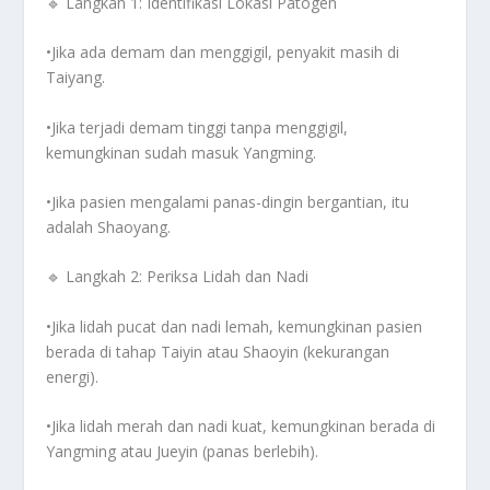
🔹
Langkah 1: Identifikasi Lokasi Patogen
•Jika ada
demam dan menggigil
, penyakit masih di
Taiyang
.
•Jika terjadi
demam tinggi tanpa menggigil
,
kemungkinan sudah masuk
Yangming
.
•Jika pasien mengalami
panas-dingin bergantian
, itu
adalah
Shaoyang
.
🔹
Langkah 2: Periksa Lidah dan Nadi
•Jika
lidah pucat dan nadi lemah
, kemungkinan pasien
berada di tahap
Taiyin atau Shaoyin
(kekurangan
energi).
•Jika
lidah merah dan nadi kuat
, kemungkinan berada di
Yangming atau Jueyin
(panas berlebih).