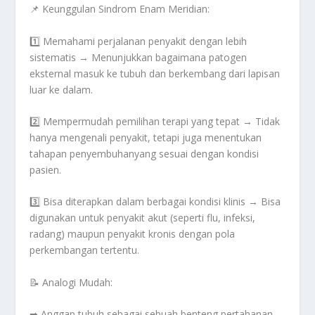
📌
Keunggulan Sindrom Enam Meridian:
1️⃣
Memahami perjalanan penyakit dengan lebih
sistematis
→ Menunjukkan bagaimana patogen
eksternal masuk ke tubuh dan berkembang dari lapisan
luar ke dalam.
2️⃣
Mempermudah pemilihan terapi yang tepat
→ Tidak
hanya mengenali penyakit, tetapi juga
menentukan
tahapan penyembuhan
yang sesuai dengan kondisi
pasien.
3️⃣
Bisa diterapkan dalam berbagai kondisi klinis
→ Bisa
digunakan untuk penyakit akut (seperti flu, infeksi,
radang) maupun penyakit kronis dengan pola
perkembangan tertentu.
📝
Analogi Mudah:
➡
Anggap tubuh sebagai sebuah benteng pertahanan.