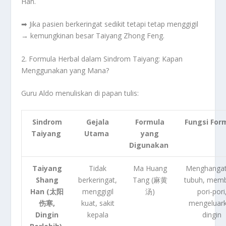
Han.
➡
Jika pasien berkeringat sedikit tetapi tetap menggigil
→ kemungkinan besar Taiyang Zhong Feng.
2. Formula Herbal dalam Sindrom Taiyang: Kapan
Menggunakan yang Mana?
Guru Aldo menuliskan di papan tulis:
Sindrom
Gejala
Formula
Fungsi For
Taiyang
Utama
yang
Digunakan
Taiyang
Tidak
Ma Huang
Menghanga
Shang
berkeringat,
Tang (麻黄
tubuh, mem
Han (太阳
menggigil
汤)
pori-pori
伤寒,
kuat, sakit
mengeluar
Dingin
kepala
dingin