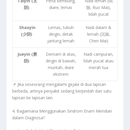
Taiyin (太
Perut kembung,
Nadi lemah (弱
阴)
diare, lemas
脉, Ruo Mai),
lidah pucat
Shaoyin
Lemas, tubuh
Nadi dalam &
(少阴)
dingin, detak
lemah (沉脉,
jantung lemah
Chen Mai)
Jueyin (厥
Demam di atas,
Nadi campuran,
阴)
dingin di bawah,
lidah pucat atau
muntah, diare
merah tua
ekstrem
📌
Jika seseorang mengalami gejala di dua lapisan
berbeda, artinya penyakit sedang berpindah dari satu
lapisan ke lapisan lain.
4. Bagaimana Menggunakan Sindrom Enam Meridian
dalam Diagnosa?