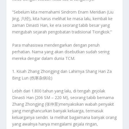
“Sebelum kita memahami Sindrom Enam Meridian (Liu
Jing, 六经), kita harus melihat ke masa lalu, kembali ke
zaman
Dinasti Han
, ke era seorang tabib besar yang
mengubah sejarah pengobatan tradisional Tiongkok.”
Para mahasiswa mendengarkan dengan penuh
perhatian. Nama yang akan disebutkan
sudah sering
mereka dengar dalam dunia TCM
.
1. Kisah Zhang Zhongjing dan Lahirnya Shang Han Za
Bing Lun (伤寒杂病论)
Lebih dari
1.800 tahun yang lalu
, di tengah gejolak
Dinasti Han (206 SM – 220 M)
, seorang tabib bernama
Zhang Zhongjing (张仲景)
menyaksikan
wabah penyakit
yang menghancurkan banyak keluarga, termasuk
keluarganya sendiri
. Ia melihat bagaimana banyak orang
yang
awalnya hanya mengalami gejala ringan,