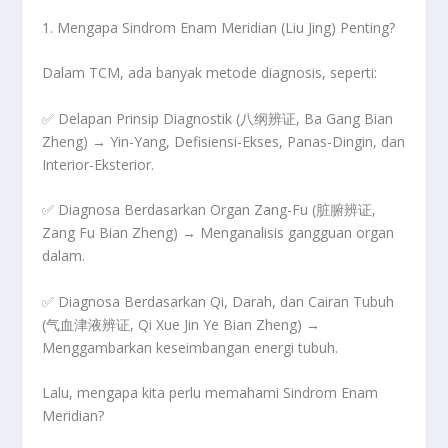
1. Mengapa Sindrom Enam Meridian (Liu Jing) Penting?
Dalam TCM, ada
banyak metode diagnosis
, seperti:
✅
Delapan Prinsip Diagnostik (八纲辨证, Ba Gang Bian
Zheng)
→ Yin-Yang, Defisiensi-Ekses, Panas-Dingin, dan
Interior-Eksterior.
✅
Diagnosa Berdasarkan Organ Zang-Fu (脏腑辨证,
Zang Fu Bian Zheng)
→ Menganalisis gangguan organ
dalam.
✅
Diagnosa Berdasarkan Qi, Darah, dan Cairan Tubuh
(气血津液辨证, Qi Xue Jin Ye Bian Zheng)
→
Menggambarkan keseimbangan energi tubuh.
Lalu,
mengapa kita perlu memahami Sindrom Enam
Meridian?