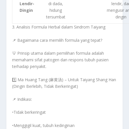
Lendir-
di dada,
lendir, da
Dingin
hidung
mengusir a
tersumbat
dingin
3. Analisis Formula Herbal dalam Sindrom Taiyang
📌
Bagaimana cara memilih formula yang tepat?
💡
Prinsip utama dalam pemilihan formula adalah
memahami sifat patogen dan respons tubuh pasien
terhadap penyakit.
1️⃣ Ma Huang Tang (麻黄汤) – Untuk Taiyang Shang Han
(Dingin Berlebih, Tidak Berkeringat)
📌
Indikasi:
•Tidak berkeringat
•Menggigil kuat, tubuh kedinginan