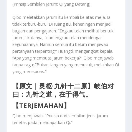
(Prinsip Sembilan Jarum: Qi yang Datang)
Qibo meletakkan jarum itu kembali ke atas meja. Ia
tidak terburu-buru. Di ruang itu, keheningan menjadi
bagian dari pengajaran. “Engkau telah melihat bentuk
jarum,” katanya, “dan engkau telah mendengar
kegunaannya. Namun semua itu belum menjawab
pertanyaan terpenting.” Huangdi mengangkat kepala.
“Apa yang membuat jarum bekerja?” Qibo menjawab
tanpa ragu: “Bukan tangan yang menusuk,
melainkan
Qi
yang merespons
.”
【原文｜灵枢·九针十二原】
岐伯对
曰：
九针之道，在于得气。
【TERJEMAHAN】
Qibo menjawab: “Prinsip dari sembilan jenis jarum
terletak pada
mendapatkan Qi
.”