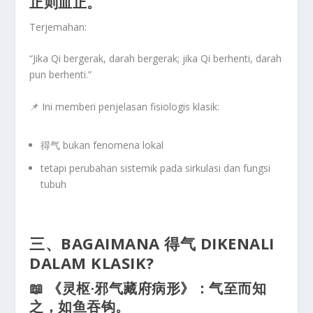
止则血止。
Terjemahan:
“Jika Qi bergerak, darah bergerak; jika Qi berhenti, darah
pun berhenti.”
📌 Ini memberi penjelasan fisiologis klasik:
得气 bukan fenomena lokal
tetapi
perubahan sistemik
pada sirkulasi dan fungsi
tubuh
三、BAGAIMANA 得气 DIKENALI
DALAM KLASIK?
📖 《灵枢·邪气藏府病形》：
气至而知
之，如鱼吞钩。