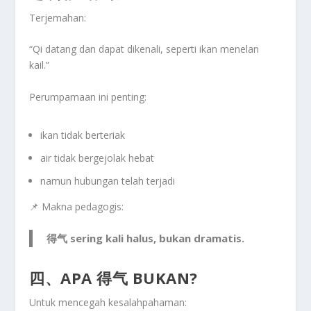
Terjemahan:
“Qi datang dan dapat dikenali, seperti ikan menelan
kail.”
Perumpamaan ini penting:
ikan tidak berteriak
air tidak bergejolak hebat
namun
hubungan telah terjadi
📌 Makna pedagogis:
得气 sering kali
halus
, bukan dramatis.
四、APA 得气 BUKAN?
Untuk mencegah kesalahpahaman: