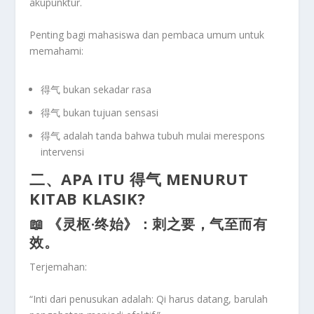
akupunktur
.
Penting bagi mahasiswa dan pembaca umum untuk
memahami:
得气
bukan sekadar rasa
得气
bukan tujuan sensasi
得气 adalah
tanda bahwa tubuh mulai merespons
intervensi
二、APA ITU 得气 MENURUT
KITAB KLASIK?
📖 《灵枢·终始》：
刺之要，气至而有
效。
Terjemahan:
“Inti dari penusukan adalah: Qi harus datang, barulah