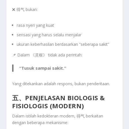
❌ 得气
bukan
:
rasa nyeri yang kuat
sensasi yang harus selalu menjalar
ukuran keberhasilan berdasarkan “seberapa sakit”
📌 Dalam 《灵枢》 tidak ada perintah:
“Tusuk sampai sakit.”
Yang ditekankan adalah
respons
, bukan penderitaan.
五、PENJELASAN BIOLOGIS &
FISIOLOGIS (MODERN)
Dalam istilah kedokteran modern, 得气 berkaitan
dengan beberapa mekanisme: