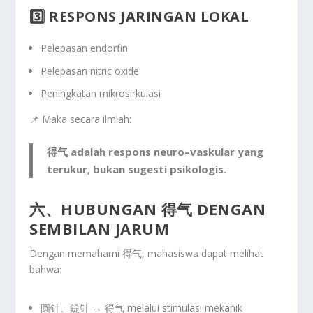
3️⃣ RESPONS JARINGAN LOKAL
Pelepasan
endorfin
Pelepasan
nitric oxide
Peningkatan
mikrosirkulasi
📌 Maka secara ilmiah:
得气 adalah
respons neuro–vaskular yang
terukur
,
bukan sugesti psikologis.
六、HUBUNGAN 得气 DENGAN
SEMBILAN JARUM
Dengan memahami 得气, mahasiswa dapat melihat
bahwa:
圆针、鍉针
→ 得气 melalui stimulasi mekanik