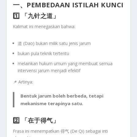
一、PEMBEDAAN ISTILAH KUNCI
1️⃣ 「九针之道」
Kalimat ini menegaskan bahwa:
道 (Dao)
bukan milik satu jenis jarum
bukan pula teknik tertentu
melainkan
hukum umum
yang membuat semua
intervensi jarum menjadi efektif
📌 Artinya:
Bentuk jarum boleh berbeda,
tetapi
mekanisme terapinya satu.
2️⃣ 「在于得气」
Frasa ini menempatkan
得气 (De Qi)
sebagai
inti