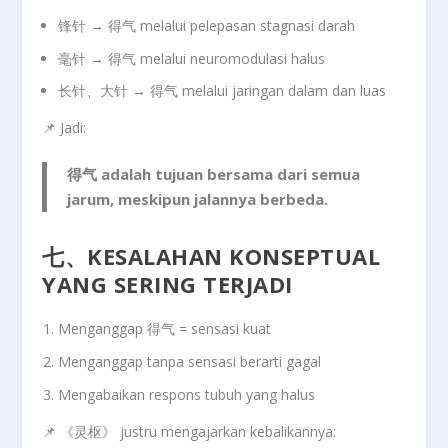
锋针
→ 得气 melalui pelepasan stagnasi darah
毫针
→ 得气 melalui neuromodulasi halus
长针、大针
→ 得气 melalui jaringan dalam dan luas
📌 Jadi:
得气 adalah tujuan bersama dari semua
jarum
,
meskipun jalannya berbeda.
七、KESALAHAN KONSEPTUAL
YANG SERING TERJADI
Menganggap 得气 = sensasi kuat
Menganggap tanpa sensasi berarti gagal
Mengabaikan respons tubuh yang halus
📌
《灵枢》 justru mengajarkan kebalikannya
: