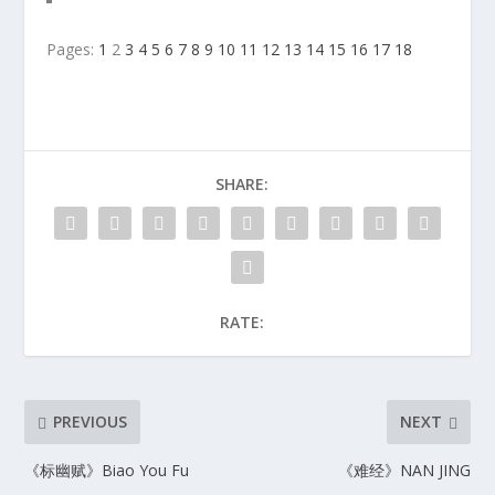
Pages:
1
2
3
4
5
6
7
8
9
10
11
12
13
14
15
16
17
18
SHARE:
RATE:
PREVIOUS
NEXT
《标幽赋》Biao You Fu
《难经》NAN JING