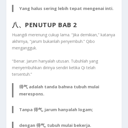
Yang halus sering lebih tepat mengenai inti.
八、PENUTUP BAB 2
Huangdi merenung cukup lama. “Jika demikian,” katanya
akhirnya, “jarum bukanlah penyembuh.” Qibo
mengangguk.
“Benar. Jarum hanyalah utusan. Tubuhlah yang
menyembuhkan dirinya sendiri ketika Qi telah
tersentuh.”
得气 adalah tanda bahwa tubuh mulai
merespons.
Tanpa 得气, jarum hanyalah logam;
dengan 得气, tubuh mulai bekerja.