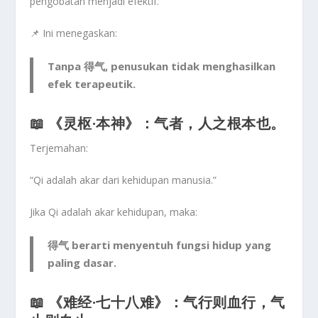
pengobatan menjadi efektif.”
📌 Ini menegaskan:
Tanpa 得气, penusukan tidak menghasilkan
efek terapeutik.
📖 《灵枢·本神》：
气者，人之根本也。
Terjemahan:
“Qi adalah akar dari kehidupan manusia.”
Jika Qi adalah akar kehidupan, maka:
得气 berarti menyentuh fungsi hidup yang
paling dasar.
📖 《难经·七十八难》：
气行则血行，气