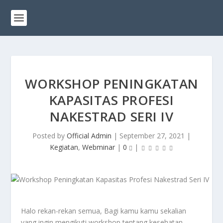
WORKSHOP PENINGKATAN
KAPASITAS PROFESI
NAKESTRAD SERI IV
Posted by
Official Admin
|
September 27, 2021
|
Kegiatan
,
Webminar
|
0
|
Halo rekan-rekan semua, Bagi kamu kamu sekalian
yang ingin mengikuti workshop tentang kesehatan,