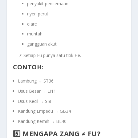
penyakit pencernaan
nyeri perut
diare
muntah
gangguan akut
📌 Setiap Fu punya
satu titik He
.
CONTOH:
Lambung → ST36
Usus Besar → LI11
Usus Kecil → SI8
Kandung Empedu → GB34
Kandung Kemih → BL40
5️⃣ MENGAPA ZANG ≠ FU?