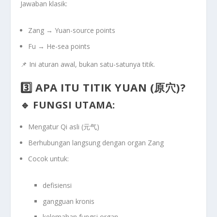
Jawaban klasik:
Zang → Yuan-source points
Fu → He-sea points
📌 Ini
aturan awal
, bukan satu-satunya titik.
3️⃣ APA ITU TITIK YUAN (原穴)?
🔹 FUNGSI UTAMA:
Mengatur Qi asli (元气)
Berhubungan langsung dengan organ Zang
Cocok untuk:
defisiensi
gangguan kronis
kelemahan fungsi organ