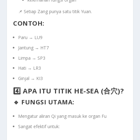
📌 Setiap Zang punya
satu titik Yuan
.
CONTOH:
Paru → LU9
Jantung → HT7
Limpa → SP3
Hati → LR3
Ginjal → KI3
4️⃣ APA ITU TITIK HE-SEA (合穴)?
🔹 FUNGSI UTAMA:
Mengatur aliran Qi yang masuk ke organ Fu
Sangat efektif untuk: