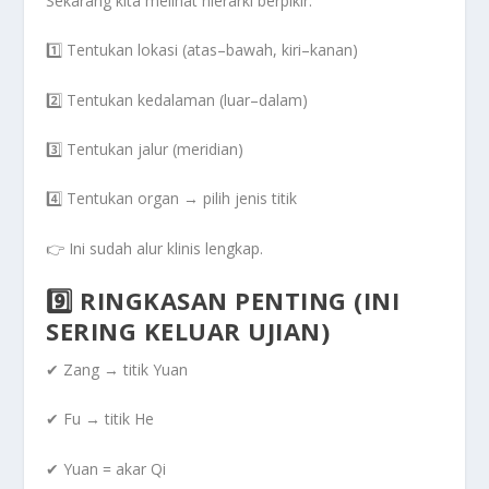
Sekarang kita melihat
hierarki berpikir
:
1️⃣ Tentukan lokasi (atas–bawah, kiri–kanan)
2️⃣ Tentukan kedalaman (luar–dalam)
3️⃣ Tentukan jalur (meridian)
4️⃣
Tentukan organ → pilih jenis titik
👉 Ini sudah
alur klinis lengkap
.
9️⃣ RINGKASAN PENTING (INI
SERING KELUAR UJIAN)
✔ Zang → titik Yuan
✔ Fu → titik He
✔ Yuan = akar Qi