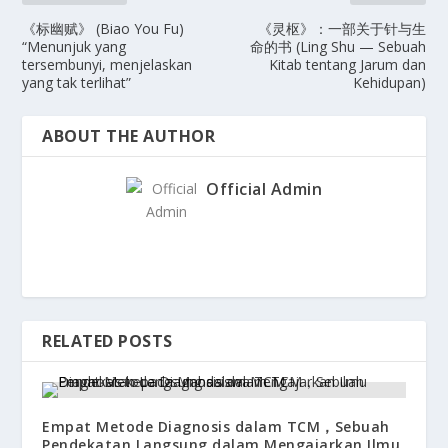
《标幽赋》 (Biao You Fu)
《灵枢》：一部关于针与生
“Menunjuk yang
命的书 (Ling Shu — Sebuah
tersembunyi, menjelaskan
Kitab tentang Jarum dan
yang tak terlihat”
Kehidupan)
ABOUT THE AUTHOR
Official Admin
RELATED POSTS
Empat Metode Diagnosis dalam TCM，Sebuah
Pendekatan Langsung dalam Mengajarkan Ilmu