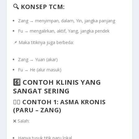
🔍 KONSEP TCM:
Zang
→ menyimpan, dalam, Yin, jangka panjang
Fu
→ mengalirkan, aktif, Yang, jangka pendek
📌 Maka titiknya juga berbeda:
Zang → Yuan (akar)
Fu → He (alur masuk)
6️⃣ CONTOH KLINIS YANG
SANGAT SERING
🧑‍⚕️ CONTOH 1: ASMA KRONIS
(PARU – ZANG)
❌ Salah:
Hanya tusuk titik paru lokal