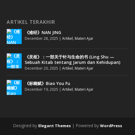
ARTIKEL TERAKHIR
《难经》NAN JING
December 28, 2025
|
Artikel
,
Materi Ajar
《灵枢》：一部关于针与生命的书 (Ling Shu —
Sebuah Kitab tentang Jarum dan Kehidupan)
December 20, 2025
|
Artikel
,
Materi Ajar
《标幽赋》Biao You Fu
December 19, 2025
|
Artikel
,
Materi Ajar
Designed by
| Powered by
Elegant Themes
WordPress