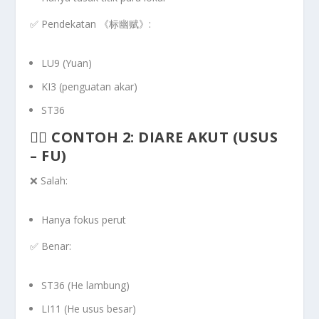
✅ Pendekatan 《标幽赋》:
LU9 (Yuan)
KI3 (penguatan akar)
ST36
🧑‍⚕️ CONTOH 2: DIARE AKUT (USUS
– FU)
❌ Salah:
Hanya fokus perut
✅ Benar:
ST36 (He lambung)
LI11 (He usus besar)