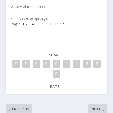
✔ He = alur masuk Qi
✔ Ini dasar terapi organ
Pages:
1
2
3
4
5
6
7
8
9
10
11
12
SHARE:
RATE:
PREVIOUS
NEXT