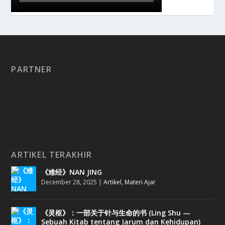
PARTNER
ARTIKEL TERAKHIR
《难经》NAN JING
December 28, 2025
|
Artikel
,
Materi Ajar
《灵枢》：一部关于针与生命的书 (Ling Shu —
Sebuah Kitab tentang Jarum dan Kehidupan)