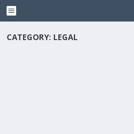
CATEGORY:
LEGAL
LEGALITAS HUKUM KE 3
by
Official Admin
|
Feb 20, 2019
|
Dokumen
,
Legal
|
0
|
Keputusan menteri kesehatan Tentang Perkumpulan
Pengobatan Tradisional Interkontinental Indonesia
Dokumen Ke 1 Dokumen Ke 2 Dokumen Ke...
READ MORE