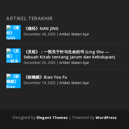
ARTIKEL TERAKHIR
《难经》NAN JING
December 28, 2025
|
Artikel
,
Materi Ajar
《灵枢》：一部关于针与生命的书 (Ling Shu —
Sebuah Kitab tentang Jarum dan Kehidupan)
December 20, 2025
|
Artikel
,
Materi Ajar
《标幽赋》Biao You Fu
December 19, 2025
|
Artikel
,
Materi Ajar
Designed by
| Powered by
Elegant Themes
WordPress